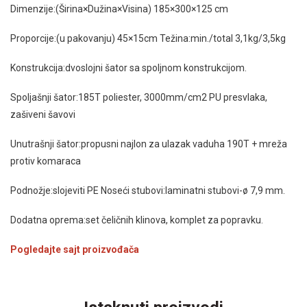
Dimenzije:(Širina×Dužina×Visina) 185×300×125 cm
Proporcije:(u pakovanju) 45×15cm Težina:min./total 3,1kg/3,5kg
Konstrukcija:dvoslojni šator sa spoljnom konstrukcijom.
Spoljašnji šator:185T poliester, 3000mm/cm2 PU presvlaka,
zašiveni šavovi
Unutrašnji šator:propusni najlon za ulazak vaduha 190T + mreža
protiv komaraca
Podnožje:slojeviti PE Noseći stubovi:laminatni stubovi-ø 7,9 mm.
Dodatna oprema:set čeličnih klinova, komplet za popravku.
Pogledajte sajt proizvođača